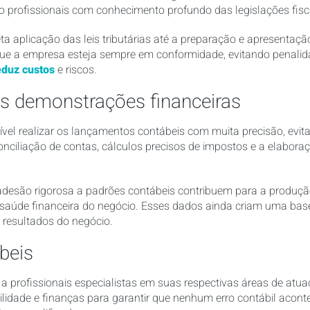
o profissionais com conhecimento profundo das legislações fisca
a aplicação das leis tributárias até a preparação e apresentação
e a empresa esteja sempre em conformidade, evitando penalid
eduz custos
e riscos.
s demonstrações financeiras
sível realizar os lançamentos contábeis com muita precisão, evit
conciliação de contas, cálculos precisos de impostos e a elabor
a adesão rigorosa a padrões contábeis contribuem para a produç
 a saúde financeira do negócio. Esses dados ainda criam uma ba
s resultados do negócio.
beis
 a profissionais especialistas em suas respectivas áreas de atu
ilidade e finanças para garantir que nenhum erro contábil acont