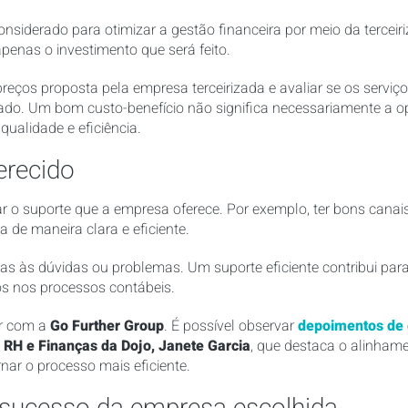
onsiderado para otimizar a gestão financeira por meio da tercei
enas o investimento que será feito.
 preços proposta pela empresa terceirizada e avaliar se os servi
ado. Um bom custo-benefício não significa necessariamente a o
qualidade e eficiência.
erecido
r o suporte que a empresa oferece. Por exemplo, ter bons canai
a de maneira clara e eficiente.
as às dúvidas ou problemas. Um suporte eficiente contribui para
os nos processos contábeis.
ar com a
Go Further Group
. É possível observar
depoimentos de c
e RH e Finanças da Dojo, Janete Garcia
, que destaca o alinham
nar o processo mais eficiente.