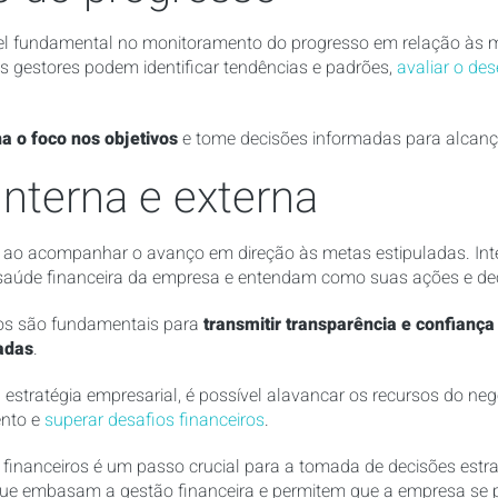
 fundamental no monitoramento do progresso em relação às me
s gestores podem identificar tendências e padrões,
avaliar o d
 o foco nos objetivos
e tome decisões informadas para alcanç
nterna e externa
l ao acompanhar o avanço em direção às metas estipuladas. Int
aúde financeira da empresa e entendam como suas ações e dec
iros são fundamentais para
transmitir transparência e confiança 
sadas
.
 à estratégia empresarial, é possível alavancar os recursos do ne
ento e
superar desafios financeiros
.
os financeiros é um passo crucial para a tomada de decisões est
ue embasam a gestão financeira e permitem que a empresa se 