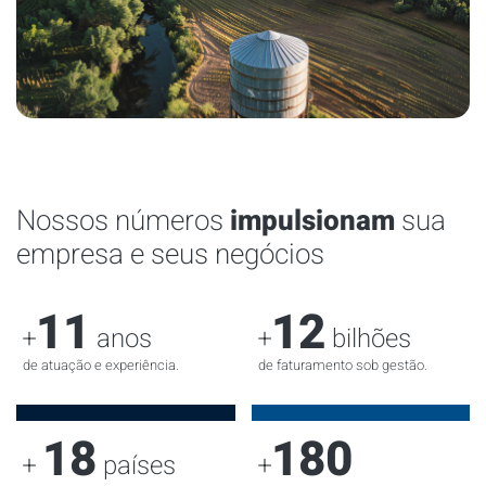
Nossos números
impulsionam
sua
empresa e seus negócios
11
12
+
anos
+
bilhões
de atuação e experiência.
de faturamento sob gestão.
18
180
+
países
+