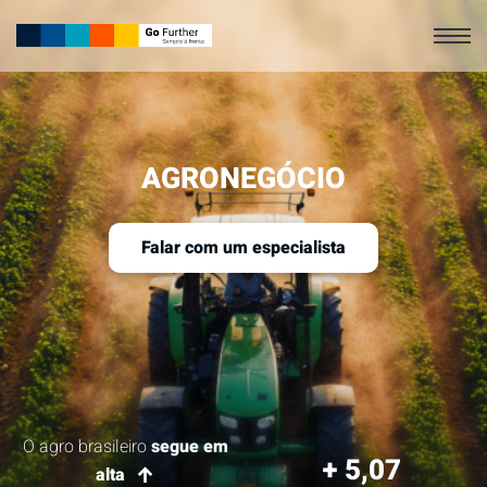
AGRONEGÓCIO
Falar com um especialista
O agro brasileiro
segue em
+ 5,07
↑
alta