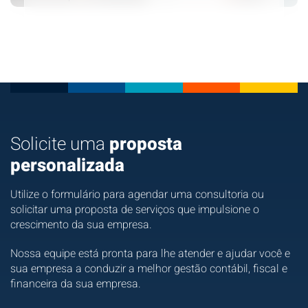
Relatórios Estratégicos da Go Further
Milhares de reais pagos em impostos sem
Mito x Realidade: o que uma contabilidade realmente
necessidade. Veja o caso!
entrega?
Faturar alto não garante lucro!
Esse empresário perdeu R$500MIL por não saber
Solicite uma
proposta
uma única coisa
personalizada
Bastidores de uma experiência que vai além de
contabilidade
Utilize o formulário para agendar uma consultoria ou
solicitar uma proposta de serviços que impulsione o
Uma estratégia legal para isenção de tributação
crescimento da sua empresa.
O impacto da nova tributação na remuneração dos
Nossa equipe está pronta para lhe atender e ajudar você e
sócios
sua empresa a conduzir a melhor gestão contábil, fiscal e
financeira da sua empresa.