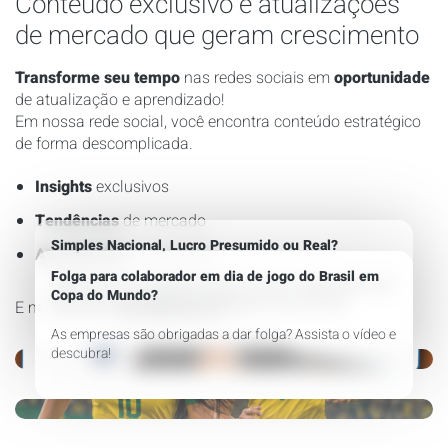
Conteúdo exclusivo e atualizações
de mercado que geram crescimento
Transforme seu tempo
nas redes sociais em
oportunidade
de atualização e aprendizado!
Em nossa rede social, você encontra conteúdo estratégico
de forma descomplicada.
Insights
exclusivos
Tendências
de mercado
Simples Nacional, Lucro Presumido ou Real?
Atualizações
importantes
Folga para colaborador em dia de jogo do Brasil em
Saiba como um regime te ajuda a reduzir pagamentos de
Copa do Mundo?
impostos e aumentar seu resultado de lucro final!
E muito mais.
Acompanhe já!
As empresas são obrigadas a dar folga? Assista o vídeo e
Você deseja abrir uma nova unidade?
descubra!
Imagina conseguir uma economia de R$800.000,00
Nesse vídeo mostramos tudo que você precisa saber
anualmente.
para realizar a abertura!
Com a Go Further isso é possível, veja o caso desse
DRE – Demonstração do Resultado do Exercício