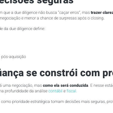
ecisões seguras
que a due diligence não busca “caçar erros”, mas
trazer clare
e negociação e menor a chance de surpresas após o closing.
 da due diligence define:
o pós-aquisição
ança se constrói com p
erá uma negociação, mas
como ela será conduzida
. E nesse est
na profundidade da análise
contábil
e
fiscal.
 como prioridade estratégica tomam decisões mais seguras, pro