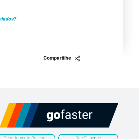
olados?
Compartilhe
Departamento Pessoal
Due Diligence