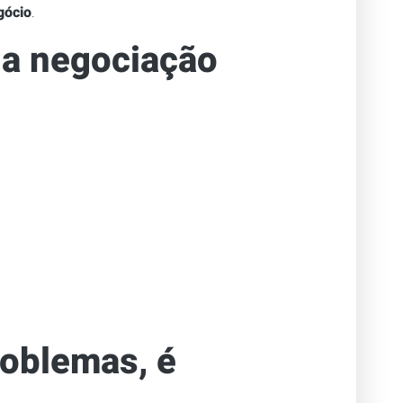
gócio
.
da negociação
roblemas, é