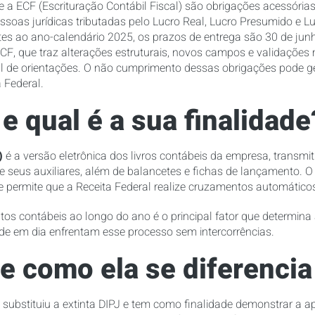
 e a ECF (Escrituração Contábil Fiscal) são obrigações acessória
ssoas jurídicas tributadas pelo Lucro Real, Lucro Presumido e Lu
es ao ano-calendário 2025, os prazos de entrega são 30 de junho
ECF, que traz alterações estruturais, novos campos e validações 
al de orientações. O não cumprimento dessas obrigações pode ge
 Federal.
e qual é a sua finalidade
)
é a versão eletrônica dos livros contábeis da empresa, transm
ão e seus auxiliares, além de balancetes e fichas de lançamento. O
 e permite que a Receita Federal realize cruzamentos automátic
os contábeis ao longo do ano é o principal fator que determina
e em dia enfrentam esse processo sem intercorrências.
 e como ela se diferenci
substituiu a extinta DIPJ e tem como finalidade demonstrar a a