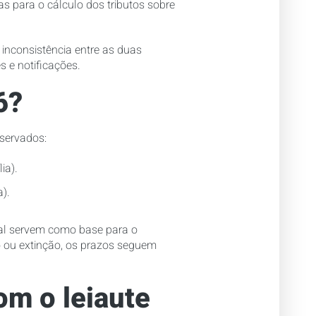
as para o cálculo dos tributos sobre
 inconsistência entre as duas
 e notificações.
6?
bservados:
ia).
a).
ital servem como base para o
ão ou extinção, os prazos seguem
om o leiaute