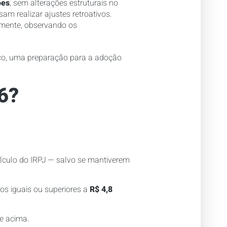
ões
, sem alterações estruturais no
am realizar ajustes retroativos.
mente, observando os
ico, uma preparação para a adoção
6?
álculo do IRPJ — salvo se mantiverem
s iguais ou superiores a
R$ 4,8
e acima.