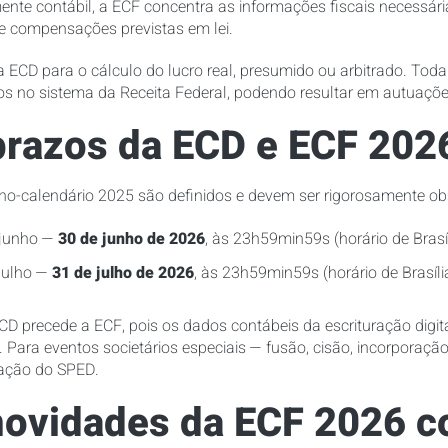
ente contábil, a ECF concentra as informações fiscais necessári
s e compensações previstas em lei.
ECD para o cálculo do lucro real, presumido ou arbitrado. Toda
os no sistema da Receita Federal, podendo resultar em autuações
prazos da ECD e ECF 202
ano-calendário 2025 são definidos e devem ser rigorosamente o
e junho —
30 de junho de 2026
, às 23h59min59s (horário de Brasíl
 julho —
31 de julho de 2026
, às 23h59min59s (horário de Brasíli
ECD precede a ECF, pois os dados contábeis da escrituração dig
. Para eventos societários especiais — fusão, cisão, incorporaç
slação do SPED.
novidades da ECF 2026 c