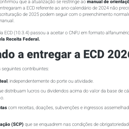
onfirmou que a atualização se restringe ao
manual de orientaç
entregaram a ECD referente ao ano-calendário de 2024 não precis
scrituração de 2025 podem seguir com o preenchimento normal
manual.
da ECD (10.3.4) passou a aceitar o CNPJ em formato alfanumér
la Receita Federal.
do a entregar a ECD 202
seguintes contribuintes:
Real
, independentemente do porte ou atividade.
e distribuam lucros ou dividendos acima do valor da base de c
ão.
ntas
com receitas, doações, subvenções e ingressos assemelhado
pação (SCP)
que se enquadrem nas condições de obrigatoriedad